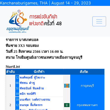
Kanchanaburigames, THA | August 14 - 29, 2023
รายการ บาสเกตบอล
ทีมชาย 3X3 รอบสอง
วันที่ 25 สิงหาคม 2566 เวลา 16:00 น.
สนาม โรงยิมศูนย์เยาวชนเทศบาลเมืองกาญจนบุรี
StartList
ลำดับ
นักกีฬา
สังกัด
12
พงศ์พฤทธิ์ ทู้ไพเราะ
66
ชัชชน คำชู
1
กาญจนบุรี
51
พัทธนันท์ ทิมคล้าย
10
คมิก พงษ์ศิริ
10
มนเฑียร วงศ์สว่างธรรม
2
12
ธนกฤต ลิ้มจิตรกร
กรุงเทพมหานคร