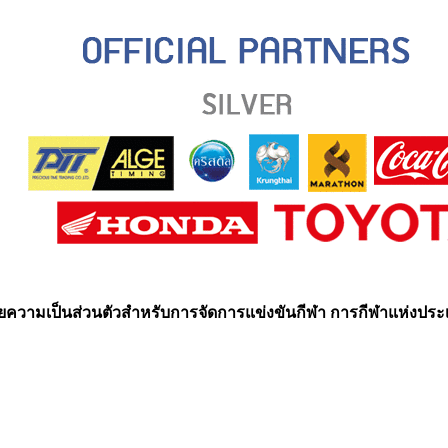
ความเป็นส่วนตัวสำหรับการจัดการแข่งขันกีฬา การกีฬาแห่งปร