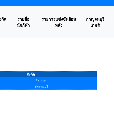
งวัล
รายชื่อ
รายการแข่งขันย้อน
กาญจนบุรี
นักกีฬา
หลัง
เกมส์
สังกัด
พิษณุโลก
สุพรรณบุรี