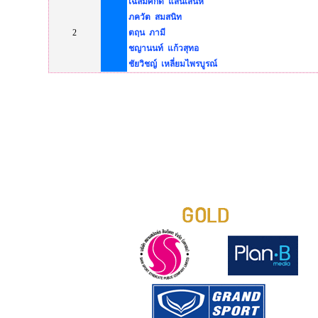
เฉลิมศักดิ์ แสนเสน่ห์
ภควัต สมสนิท
2
ตฤน ภามี
ชญานนท์ แก้วสุทอ
ชัยวิชญ์ เหลี่ยมไพรบูรณ์