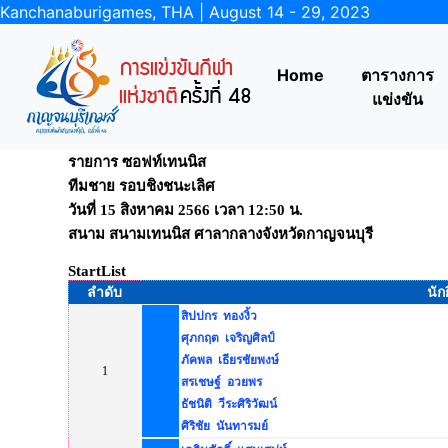
Kanchanaburigames, THA | August 14 - 29, 2023
Home
ตารางการ
แข่งขัน
รายการ ซอฟท์เทนนิส
ทีมชาย รอบชิงชนะเลิศ
วันที่ 15 สิงหาคม 2566 เวลา 12:50 น.
สนาม สนามเทนนิส ศาลากลางจังหวัดกาญจนบุรี
StartList
ลำดับ
นัก
สิปปกร ทองงิ้ว
ศุภกฤต เจริญศิลป์
ภัคพล เธียรชัยพงษ์
1
สรเชษฐ์ อวยพร
ธัชนิติ วีระศิริวัฒน์
ศิริชัย นันทารมย์