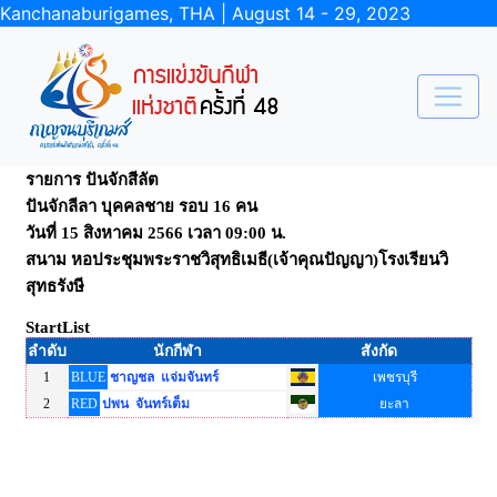
Kanchanaburigames, THA | August 14 - 29, 2023
รายการ ปันจักสีลัต
ปันจักลีลา บุคคลชาย รอบ 16 คน
วันที่ 15 สิงหาคม 2566 เวลา 09:00 น.
สนาม หอประชุมพระราชวิสุทธิเมธี(เจ้าคุณปัญญา)โรงเรียนวิ
สุทธรังษี
StartList
ลำดับ
นักกีฬา
สังกัด
1
BLUE
ชาญชล แจ่มจันทร์
เพชรบุรี
2
RED
ปพน จันทร์เต็ม
ยะลา