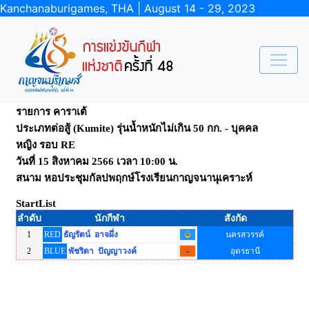
Kanchanaburigames, THA | August 14 - 29, 2023
รายการ คาราเต้
ประเภทต่อสู้ (Kumite) รุ่นน้ำหนักไม่เกิน 50 กก. - บุคคล
หญิง รอบ RE
วันที่ 15 สิงหาคม 2566 เวลา 10:00 น.
สนาม หอประชุมกัลปพฤกษ์โรงเรียนกาญจนานุเคราะห์
StartList
ลำดับ
นักกีฬา
สังกัด
1
RED
ธัญรัตน์ อาจผึ่ง
นครสวรรค์
2
BLUE
พัชริดา ปัญญาวงค์
อุดรธานี