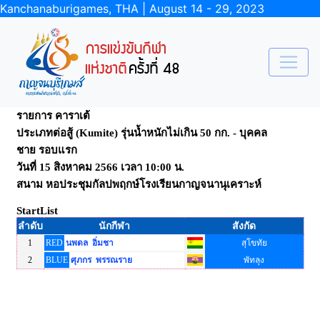
Kanchanaburigames, THA | August 14 - 29, 2023
รายการ คาราเต้
ประเภทต่อสู้ (Kumite) รุ่นน้ำหนักไม่เกิน 50 กก. - บุคคล
ชาย รอบแรก
วันที่ 15 สิงหาคม 2566 เวลา 10:00 น.
สนาม หอประชุมกัลปพฤกษ์โรงเรียนกาญจนานุเคราะห์
StartList
ลำดับ
นักกีฬา
สังกัด
1
RED
นพดล อิ่มชา
สุโขทัย
2
BLUE
ศุภกร พรรณราย
พัทลุง