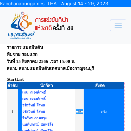
Kanchanaburigames, THA | August 14 - 29, 2023
รายการ แบดมินตัน
ทีมชาย รอบแรก
วันที่ 15 สิงหาคม 2566 เวลา 15:00 น.
สนาม สนามแบดมินตันเทศบาลเมืองกาญจนบุรี
StartList
ลำดับ
นักกีฬา
สังกัด
เมฆ ณรงค์ฤทธิ์
เมฆ ณรงค์ฤทธิ์
วชิรวิทย์ โสทน
1
วชิรวิทย์ โสทน
ตรัง
วีรภัทร ภาคจรุง
นนท์ปกรณ์ นันทธีโร