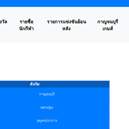
งวัล
รายชื่อ
รายการแข่งขันย้อน
กาญจนบุรี
นักกีฬา
หลัง
เกมส์
สังกัด
กาญจนบุรี
นครปฐม
สมุทรปราการ