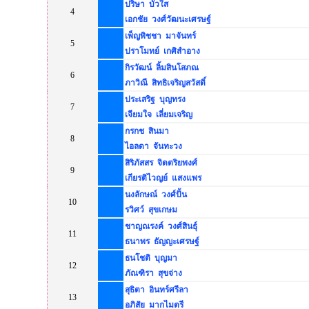
ปริษา บัวใส
4
เอกชัย วงศ์วัฒนะเศรษฐ์
เพ็ญพิชชา มาจันทร์
5
ปราโมทย์ เกศิสำอาง
กิรวัฒน์ ลิ้มสินโสภณ
6
ภาวิณี สิทธิเจริญสวัสดิ์
ประเสริฐ บุญทรง
7
เจียมใจ เลี่ยมเจริญ
กรกช สินมา
8
ไอลดา จันทะวง
สิริภัสสร จิตตริยพงศ์
9
เกียรติไวญย์ แสงแพร
นงลักษณ์ วงศ์ปั้น
10
รวิศว์ สุขเกษม
ชาญณรงค์ วงศ์สินธุ์
11
ธนาพร ธัญญะเศรษฐ์
ธนโชติ บุญมา
12
ภัณฑิรา สุขจ่าง
สุธิตา อินทร์ศรีลา
13
อภิสัย มากไมตรี