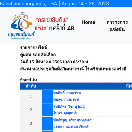
Kanchanaburigames, THA | August 14 - 29, 2023
Home
ตารางการ
แข่งขัน
รายการ บริดจ์
คู่ผสม รอบคัดเลือก
วันที่ 15 สิงหาคม 2566 เวลา 08:30 น.
สนาม หอประชุมกิตติสุวัฒนาภรณ์ โรงเรียนเทพมงคลรังษี
StartList
ลำดับ
นัก
พบสิทธิ์ กมลเวชช
1
พบสุข กมลเวชช
สุทธิภัทร วิชานุวัฒน์
2
โมนา จุลสุคนธ์
พันธ์จรูญ จริยานันทเนตร
3
วรรณา อมรเมศวรินทร์