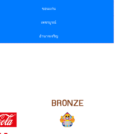
ขอนแก่น
เพชรบูรณ์
อำนาจเจริญ