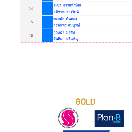
ระชา ธรรมทักษิณ
14
อติชาต สารรัตน์
พงศพัส ต้นทอง
15
วรรณพร สมบูรณ์
กฤษฎา มลสิน
16
จันทิมา ศรีเจริญ