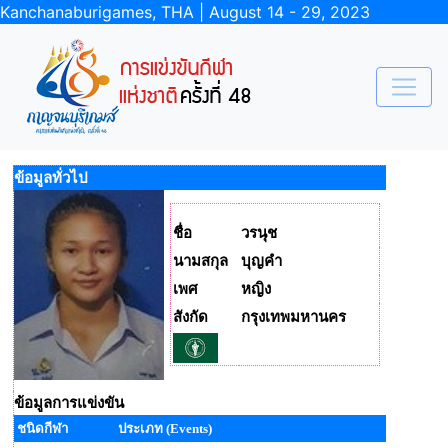
Kanchanaburigames, THA | August 14 - 29, 2023
ข้อมูลทั่วไป
ชื่อ
วรนุช
นามสกุล
บุญคำ
เพศ
หญิง
สังกัด
กรุงเทพมหานคร
ข้อมูลการแข่งขัน
ชนิดกีฬา
ประเภท (Events)