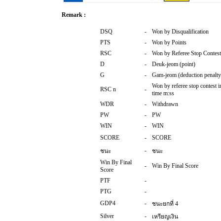
Remark :
DSQ
-
Won by Disqualification
PTS
-
Won by Points
RSC
-
Won by Referee Stop Contest
D
-
Deuk-jeom (point)
G
-
Gam-jeom (deduction penalty
Won by referee stop contest i
RSC n
-
time m:ss
WDR
-
Withdrawn
PW
-
PW
WIN
-
WIN
SCORE
-
SCORE
-
ชนะ
ชนะ
Win By Final
-
Win By Final Score
Score
PTF
-
PTG
-
GDP4
-
ชนะยกที่ 4
Silver
-
เหรียญเงิน