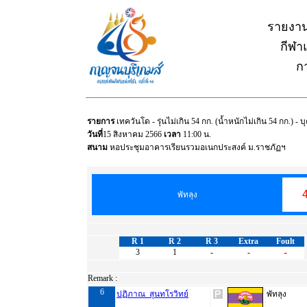
รายงาน
กีฬาแ
ก
รายการ
เทควันโด - รุ่นไม่เกิน 54 กก. (น้ำหนักไม่เกิน 54 กก.) 
วันที่
15 สิงหาคม 2566
เวลา
11:00 น.
สนาม
หอประชุมอาคารเรียนรวมอเนกประสงค์ ม.ราชภัฏฯ
พัทลุง
R 1
R 2
R 3
Extra
Foult
-
3
1
-
-
Remark :
6
ปฏิภาณ สุนทโรวิทย์
พัทลุง