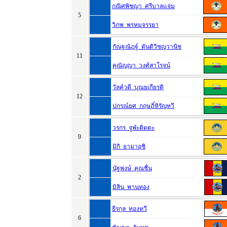
กณิศพิชญา ศรีบาลแจ่ม
5
วิภพ พรหมจรรยา
กัณฐณัฎฐ์ ตันติวิชญวานิช
11
คุณัญญา วงศ์สาโรจน์
วัลคุ์วดี บุณยเกียรติ
12
ปกรณ์ยศ กฤษฎิ์หิรัญทวี
วรกร จูฬะติดตะ
9
มิกิ ยามาอุชิ
นัฐพงษ์ คุณชื่น
2
มิลิน พานทอง
ธีรกุล ทองทวี
6