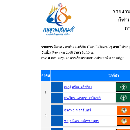
รายงาน
กีฬาแ
กา
รายการ
ลีลาศ - ลาติน อเมริกัน Class E (Juvenile)
สาย
ไม่ระบ
วันที่
27 สิงหาคม 2566
เวลา
10:15 น.
สนาม
หอประชุมอาคารเรียนรวมอเนกประสงค์ม.ราชภัฏฯ
ลำดับ
นักกีฬา
ณัฎฐ์ศรัณ จริงจิตร
1
ธนภัทร เศรษฐปราโมทย์
จิรภัทร นวลจันทร์
4
ชญาณิศา วณิชชานุกร