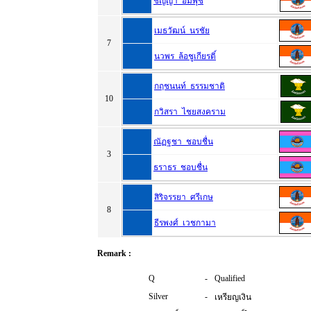
ชัญญา อัมพุช
เมธวัฒน์ นรชัย
7
นวพร ล้อชูเกียรติ์
กฤชนนท์ ธรรมชาติ
10
กวิสรา ไชยสงคราม
ณัฏฐชา ชอบชื่น
3
ธราธร ชอบชื่น
สิริจรรยา ศรีเกษ
8
ธีรพงศ์ เวชกามา
Remark :
Q
-
Qualified
Silver
-
เหรียญเงิน