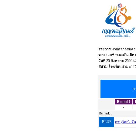
รายการ
มวยสากลสมัครเล่
รอบ
รอบชิงชนะเลิศ
ฮีท
ค
วันที่
25 สิงหาคม 2566
เ
สนาม
โรงเรียนท่ามะกาว
ก
Round 1
-
Remark :
BLUE
ภานุวัฒน์ จั