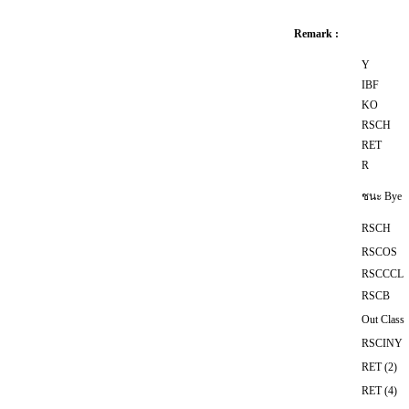
Remark :
Y
IBF
KO
RSCH
RET
R
ชนะ Bye
RSCH
RSCOS
RSCCCL
RSCB
Out Class
RSCINY
RET (2)
RET (4)