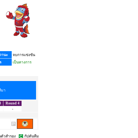
ถานะ
จบการแข่งขัน
ล
เป็นทางการ
ีมา
3
Round 4
-
ล่นตัวสำรอง
กัปตันทีม