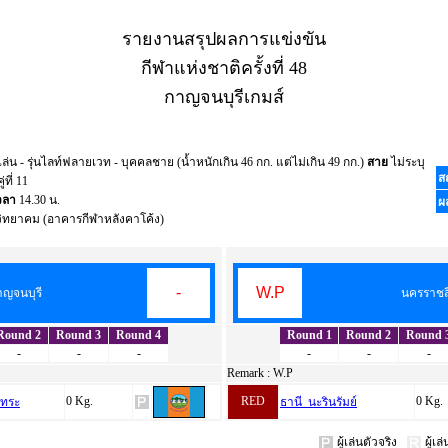
รายงานสรุปผลการแข่งขัน
กีฬาแห่งชาติครั้งที่ 48
กาญจนบุรีเกมส์
น - รุ่นไลท์ฟลายเวท - บุคคลชาย (น้ำหนักเกิน 46 กก. แต่ไม่เกิน 49 กก.)
สาย
ไม่ระบุ
ส
ู่ที่ 11
วลา
14.30 น.
ผ
ิทยาคม (อาคารกีฬาหลังคาโค้ง)
-
W.P
าญจนบุรี
นครราชส
Round 2
Round 3
Round 4
Round 1
Round 2
Round 
-
-
-
-
-
-
Remark :
W.P
0 Kg.
RED
0 Kg.
นทระ
ธานี นะรินรัมย์
ผู้เล่นตัวจริง
ผู้เ