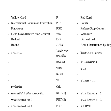
-
Yellow Card
R
-
Red Card
-
International Badminton Federation
PTS
-
Points
-
Knockout
RSC
-
Referee Stop Contest
-
Head blow-Referee Stop Contest
WO
-
Walkover
-
Retired
DQ
-
Disqualified
-
Round
JURY
-
Result Determined by Jur
ไม่ทำการ
-
-
ชนะ Bye
ไม่ทำการแข่งขัน
แข่งขัน
-
RSCOC
-
ชนะแต้มขาด
-
-
WIN
-
ชนะ
-
KOH
-
-
W.P
-
ชนะคะแนน
-
CtL.
-
เหนือชั้น
-
RET (1)
-
แพทย์สั่งให้ยุติการแข่งขัน
ชนะ Retired ยก 1
-
RET (3)
-
ชนะ Retired ยก 2
ชนะ Retired ยก 3
-
BYE
-
ชนะ Retired ยก 4
ขอ BYE