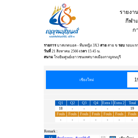
รายงาน
กีฬาแ
กา
รายการ
บาสเกตบอล - ทีมหญิง 3X3
สาย
สาย ข
รอบ
รอบแร
วันที่
21 สิงหาคม 2566
เวลา
15:45 น.
สนาม
โรงยิมศูนย์เยาวชนเทศบาลเมืองกาญจนบุรี
1
เชียงใหม่
Q1
Q2
Q3
Q4
Extra 1
Extra 2
Total
18
-
-
-
-
-
19
Fouls
Fouls
Fouls
Fouls
Fouls
Fouls
Fouls
-
-
-
-
-
-
-
Remark :