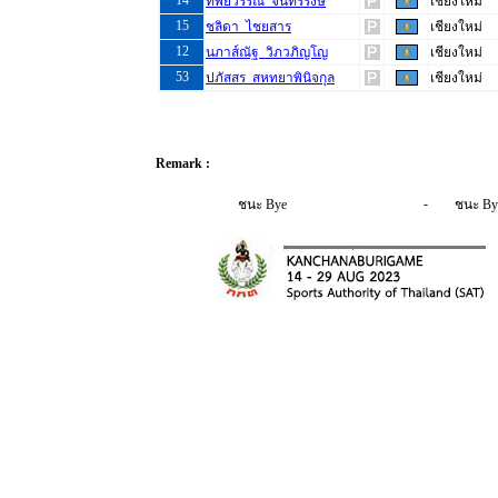
14
ทิพย์วรรณ จันทร์รังษี
เชียงใหม่
15
ชลิดา ไชยสาร
เชียงใหม่
12
นภาส์ณัฐ วิภวภิญโญ
เชียงใหม่
53
ปภัสสร สหทยาพินิจกุล
เชียงใหม่
Remark :
-
ชนะ Bye
ชนะ By