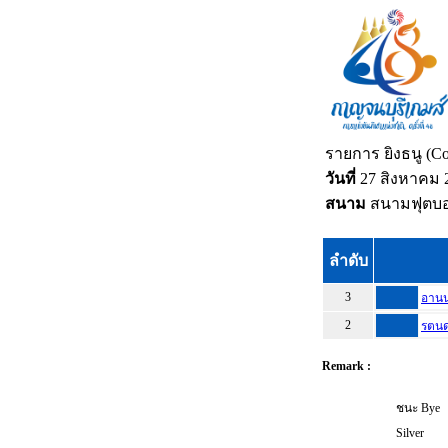
รายการ ยิงธนู (Co
วันที่
27 สิงหาคม 
สนาม
สนามฟุตบอล
ลำดับ
3
อานนท
2
รตนด
Remark :
ชนะ Bye
Silver