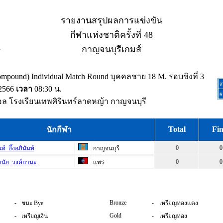
รายงานสรุปผลการแข่งขัน
กีฬาแห่งชาติครั้งที่ 48
กาญจนบุรีเกมส์
mpound) Individual Match Round บุคคลชาย 18 M. รอบชิงที่ 3
ส
2566
เวลา
08:30 น.
ผ
 โรงเรียนเทพศิรินทร์ลาดหญ้า กาญจนบุรี
Total
Fin
นักกีฬา
0
0
์ อึ้งอภินันท์
กาญจนบุรี
0
0
นัย วงค์ถานะ
แพร่
-
Bronze
-
ชนะ Bye
เหรียญทองแดง
-
Gold
-
เหรียญเงิน
เหรียญทอง