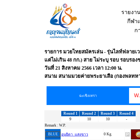
รายงาน
กีฬาแ
กา
รายการ มวยไทยสมัครเล่น - รุ่นไลท์ฟลายเวท
แต่ไม่เกิน 48 กก.) สาย ไม่ระบุ รอบ รอบรองชนะ
วันที่ 21 สิงหาคม 2566 เวลา 12:00 น.
สนาม สนามมวยค่ายพระยาเสือ (กองพลทหาร
W.
ฉะเชิงเทรา
Round 1
Round 2
Round 3
Round 4
9
10
10
-
Remark :
W.P.
BLUE
0 Kg.
อนุธิดา แสงขาว