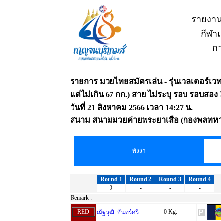
รายงาน
กีฬาแ
กา
รายการ มวยไทยสมัครเล่น - รุ่นเวลเตอร์เวท 
แต่ไม่เกิน 67 กก.) สาย ไม่ระบุ รอบ รอบสอง ฮีท
วันที่ 21 สิงหาคม 2566 เวลา 14:27 น.
สนาม สนามมวยค่ายพระยาเสือ (กองพลทหาร
-
พังงา
Round 1
Round 2
Round 3
Round 4
9
-
-
-
Remark :
RED
0 Kg.
ณัฐวุฒิ จันทร์ศรี